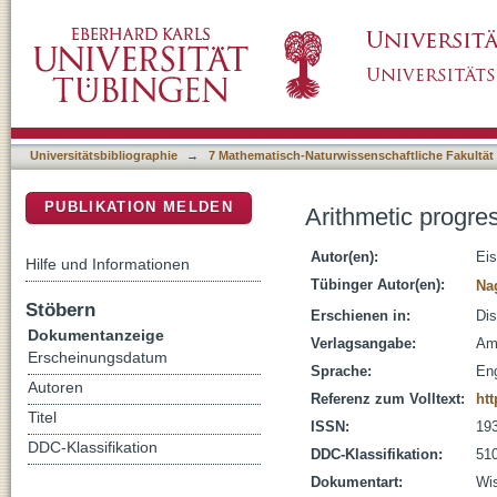
Arithmetic progressions - an operator theoret
DSpace Repositorium (Manakin basiert)
Universitätsbibliographie
→
7 Mathematisch-Naturwissenschaftliche Fakultät
PUBLIKATION MELDEN
Arithmetic progres
Autor(en):
Eis
Hilfe und Informationen
Tübinger Autor(en):
Na
Stöbern
Erschienen in:
Dis
Dokumentanzeige
Verlagsangabe:
Am
Erscheinungsdatum
Sprache:
Eng
Autoren
Referenz zum Volltext:
htt
Titel
ISSN:
19
DDC-Klassifikation
DDC-Klassifikation:
510
Dokumentart:
Wis