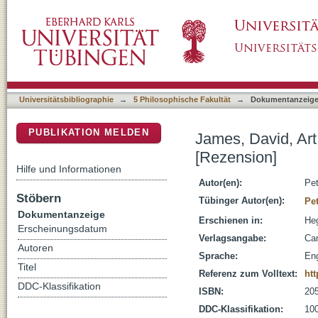
James, David, Art, myth and society in Hegel
DSpace Repositorium (Manakin basiert)
Universitätsbibliographie
→
5 Philosophische Fakultät
→
Dokumentanzeig
PUBLIKATION MELDEN
James, David, Art
[Rezension]
Hilfe und Informationen
Autor(en):
Pet
Stöbern
Tübinger Autor(en):
Pet
Dokumentanzeige
Erschienen in:
Heg
Erscheinungsdatum
Verlagsangabe:
Cam
Autoren
Sprache:
Eng
Titel
Referenz zum Volltext:
ht
DDC-Klassifikation
ISBN:
20
DDC-Klassifikation:
100