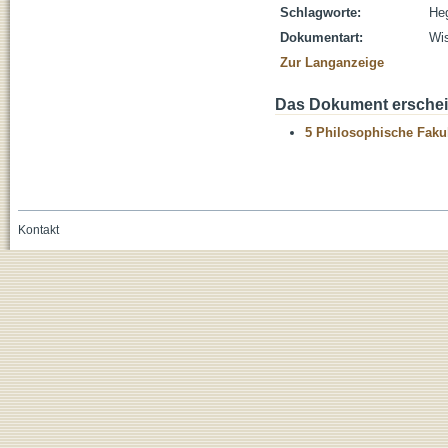
Schlagworte:
Heg
Dokumentart:
Wis
Zur Langanzeige
Das Dokument erschein
5 Philosophische Fakul
Kontakt