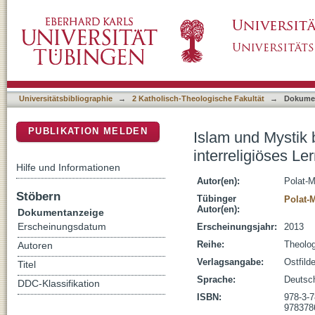
Islam und Mystik bei Barbara Frischmuth : W
DSpace Repositorium (Manakin basiert)
Universitätsbibliographie
→
2 Katholisch-Theologische Fakultät
→
Dokume
PUBLIKATION MELDEN
Islam und Mystik 
interreligiöses Le
Hilfe und Informationen
Autor(en):
Polat-
Stöbern
Tübinger
Polat-
Autor(en):
Dokumentanzeige
Erscheinungsdatum
Erscheinungsjahr:
2013
Reihe:
Theolog
Autoren
Verlagsangabe:
Ostfild
Titel
Sprache:
Deutsc
DDC-Klassifikation
ISBN:
978-3-
978378