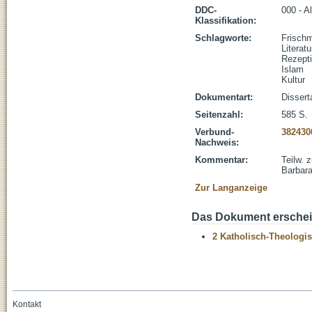
DDC-
000 - A
Klassifikation:
Schlagworte:
Frischm
Literatu
Rezept
Islam
Kultur
Dokumentart:
Dissert
Seitenzahl:
585 S.
Verbund-
382430
Nachweis:
Kommentar:
Teilw. 
Barbara
Zur Langanzeige
Das Dokument erschein
2 Katholisch-Theologis
Kontakt