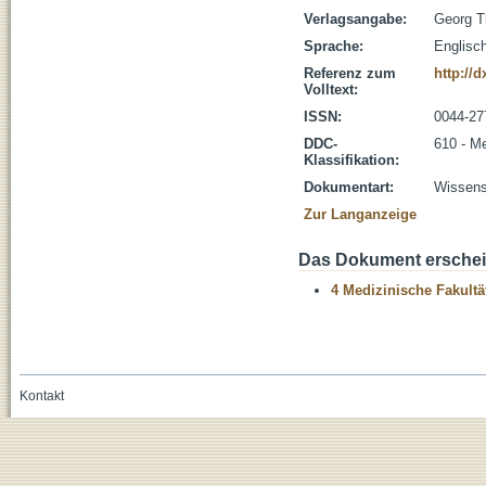
Verlagsangabe:
Georg T
Sprache:
Englisc
Referenz zum
http://
Volltext:
ISSN:
0044-27
DDC-
610 - M
Klassifikation:
Dokumentart:
Wissensc
Zur Langanzeige
Das Dokument erschein
4 Medizinische Fakultä
Kontakt