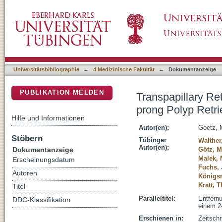
Transpapillary Retrieval of a Proximally Mig
DSpace Repositorium (Manakin basiert)
Device in a 2-years-old Girl
Universitätsbibliographie
→
4 Medizinische Fakultät
→
Dokumentanzeige
PUBLIKATION MELDEN
Transpapillary Ret
prong Polyp Retrie
Hilfe und Informationen
Autor(en):
Goetz, 
Stöbern
Tübinger
Walther
Autor(en):
Dokumentanzeige
Götz, M
Malek, 
Erscheinungsdatum
Fuchs, 
Autoren
Königsr
Kratt, 
Titel
Paralleltitel:
Entfernu
DDC-Klassifikation
einem 2
Erschienen in:
Zeitschr