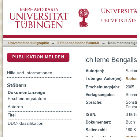
Ich lerne Bengalisch., 2 /
DSpace Repositorium (Manakin basiert)
Universitätsbibliographie
→
5 Philosophische Fakultät
→
Dokumentanzeig
PUBLIKATION MELDEN
Ich lerne Bengalis
Autor(en):
Sarkar
Hilfe und Informationen
Tübinger Autor(en):
Sarka
Stöbern
Erscheinungsjahr:
2005
Dokumentanzeige
Verlagsangabe:
Beuren
Erscheinungsdatum
Sprache:
Sonst
Autoren
Deuts
ISBN:
3-861
Titel
Dokumentart:
Buch
DDC-Klassifikation
Seitenzahl:
180 S