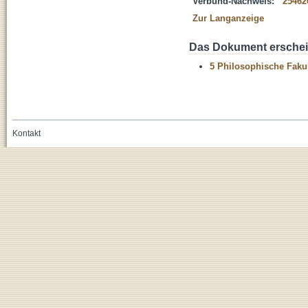
Verbund-Nachweis:
25462
Zur Langanzeige
Das Dokument erschein
5 Philosophische Fakul
Kontakt