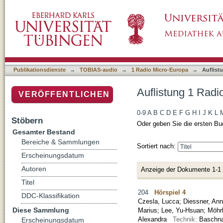
Auflistung 1 Radio Micro-Europa nach Autor
Publikationsdienste
→
TOBIAS-audio
→
1 Radio Micro-Europa
→
Auflist
Auflistung 1 Radi
VERÖFFENTLICHEN
0-9
A
B
C
D
E
F
G
H
I
J
K
L
Stöbern
Oder geben Sie die ersten Bu
Gesamter Bestand
Bereiche & Sammlungen
Sortiert nach:
Erscheinungsdatum
Autoren
Anzeige der Dokumente 1-1
Titel
204
Hörspiel 4
DDC-Klassifikation
Czesla, Lucca
;
Diessner, An
Diese Sammlung
Marius
;
Lee, Yu-Hsuan
;
Möhr
Alexandra
Technik:
Baschna
Erscheinungsdatum