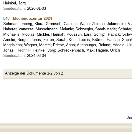
Heinkel, Jörg
Sendedatum:
2026-01-03
548
Mediendozentur 2024
Schmachtenberg, Klara
;
Gramsch, Caroline
;
Wang, Zhirong
;
Jakimenko, Vl
Haberer, Vanessa
;
Musselmann, Melanie
;
Schwegler, Sarah-Marie
;
Schäfer
Michaelis, Nicolás
;
Mickler, Hannah
;
Podszun, Lara
;
Schlipf, Patrick
;
Schwe
Amelie
;
Berger, Jonas
;
Felten, Sarah
;
Kerll, Tobias
;
Krämer, Hannah
;
Sabah
Magdalena; Wagner, Marcel; Priese, Anna; Altenburger, Roland; Hägele, U
Jonas
Technik:
Heinkel, Jörg; Schreckenbach, Max; Hägele, Ulrich
Sendedatum:
2024-08-04
Anzeige der Dokumente 1-2 von 2
Uni