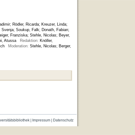
adimir
;
Rödler, Ricarda
;
Kreuzer, Linda
;
, Svenja
;
Soukup, Falk
;
Donath, Fabian
;
iger, Franziska
;
Stehle, Nicolas
;
Beyer,
i, Atussa
Redaktion:
Knöller,
lrich
Moderation:
Stehle, Nicolas; Berger,
versitätsbibliothek
|
Impressum
|
Datenschutz