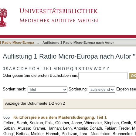
Europa nach Autor "Felten, Sarah"
1 Radio Micro-Europa
→
Auflistung 1 Radio Micro-Europa nach Autor
Auflistung 1 Radio Micro-Europa nach Autor "
0-9
A
B
C
D
E
F
G
H
I
J
K
L
M
N
O
P
Q
R
S
T
U
V
W
X
Y
Z
Oder geben Sie die ersten Buchstaben ein:
Sortiert nach:
Sortierung:
Ergebniss
Anzeige der Dokumente 1-2 von 2
666
Kurzhörspiele aus dem Masterstudiengang, Teil 1
Felten, Sarah
;
Soukup, Falk
;
Günther, Janne
;
Wienecke, Stephan
;
Cevik, 
Sabahi, Atussa
;
Krämer, Hannah
;
Lehn, Antonia
;
Donath, Fabian
;
Treder, M
Gungl, Bettina
;
Mickler, Hannah
;
Podszun, Lara
Moderation:
Brunnecker,