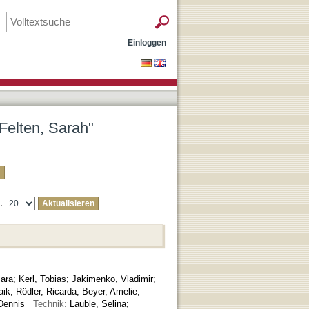
Einloggen
Felten, Sarah"
e:
Sara
;
Kerl, Tobias
;
Jakimenko, Vladimir
;
aik
;
Rödler, Ricarda
;
Beyer, Amelie
;
 Dennis
Technik:
Lauble, Selina;