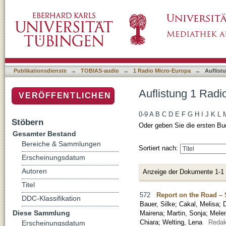
Auflistung 1 Radio Micro-Europa nach Autor 
Publikationsdienste
→
TOBIAS-audio
→
1 Radio Micro-Europa
→
Auflist
Auflistung 1 Radi
VERÖFFENTLICHEN
0-9
A
B
C
D
E
F
G
H
I
J
K
L
Stöbern
Oder geben Sie die ersten Bu
Gesamter Bestand
Bereiche & Sammlungen
Sortiert nach:
Erscheinungsdatum
Autoren
Anzeige der Dokumente 1-1
Titel
572
Report on the Road –
DDC-Klassifikation
Bauer, Silke
;
Cakal, Melisa
;
D
Diese Sammlung
Mairena
;
Martin, Sonja
;
Melen
Chiara
;
Welting, Lena
Redak
Erscheinungsdatum