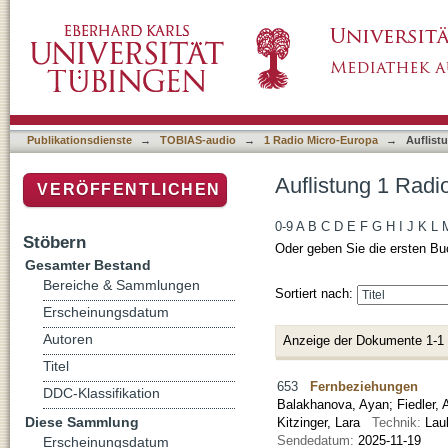
Auflistung 1 Radio Micro-Europa nach Autor
Publikationsdienste
→
TOBIAS-audio
→
1 Radio Micro-Europa
→
Auflist
Auflistung 1 Rad
VERÖFFENTLICHEN
0-9
A
B
C
D
E
F
G
H
I
J
K
L
Stöbern
Oder geben Sie die ersten Bu
Gesamter Bestand
Bereiche & Sammlungen
Sortiert nach:
Erscheinungsdatum
Autoren
Anzeige der Dokumente 1-1
Titel
653
Fernbeziehungen
DDC-Klassifikation
Balakhanova, Ayan
;
Fiedler, 
Diese Sammlung
Kitzinger, Lara
Technik:
Lau
Sendedatum:
2025-11-19
Erscheinungsdatum