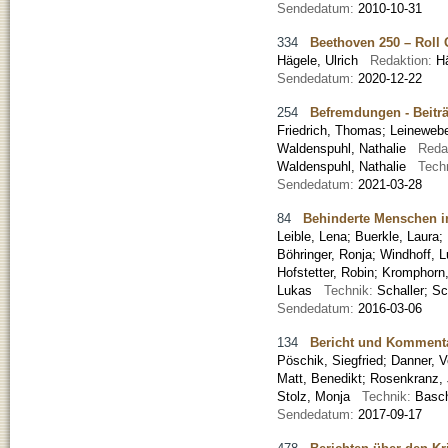
Sendedatum:
2010-10-31
334
Beethoven 250 – Roll 
Hägele, Ulrich
Redaktion:
H
Sendedatum:
2020-12-22
254
Befremdungen - Beiträ
Friedrich, Thomas
;
Leinewebe
Waldenspuhl, Nathalie
Reda
Waldenspuhl, Nathalie
Tech
Sendedatum:
2021-03-28
84
Behinderte Menschen i
Leible, Lena
;
Buerkle, Laura
;
Böhringer, Ronja
;
Windhoff, L
Hofstetter, Robin
;
Kromphorn,
Lukas
Technik:
Schaller; Sc
Sendedatum:
2016-03-06
134
Bericht und Komment
Pöschik, Siegfried
;
Danner, V
Matt, Benedikt
;
Rosenkranz, 
Stolz, Monja
Technik:
Basch
Sendedatum:
2017-09-17