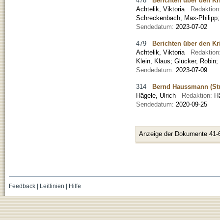
478
Berichten über den Kri
Achtelik, Viktoria
Redaktion
Schreckenbach, Max-Philipp;
Sendedatum:
2023-07-02
479
Berichten über den Kri
Achtelik, Viktoria
Redaktion
Klein, Klaus; Glücker, Robin
Sendedatum:
2023-07-09
314
Bernd Haussmann (St
Hägele, Ulrich
Redaktion:
H
Sendedatum:
2020-09-25
Anzeige der Dokumente 41-
Feedback
|
Leitlinien
|
Hilfe