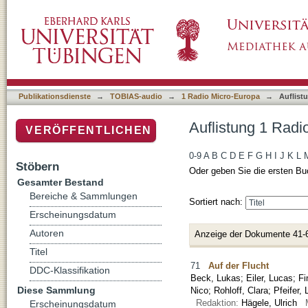
Auflistung 1 Radio Micro-Europa nach Titel
Publikationsdienste
→
TOBIAS-audio
→
1 Radio Micro-Europa
→
Auflist
Auflistung 1 Radi
VERÖFFENTLICHEN
0-9
A
B
C
D
E
F
G
H
I
J
K
L
Stöbern
Oder geben Sie die ersten Bu
Gesamter Bestand
Bereiche & Sammlungen
Sortiert nach:
Erscheinungsdatum
Autoren
Anzeige der Dokumente 41-
Titel
71
Auf der Flucht
DDC-Klassifikation
Beck, Lukas
;
Eiler, Lucas
;
Fi
Diese Sammlung
Nico
;
Rohloff, Clara
;
Pfeifer, 
Redaktion:
Hägele, Ulrich
Erscheinungsdatum