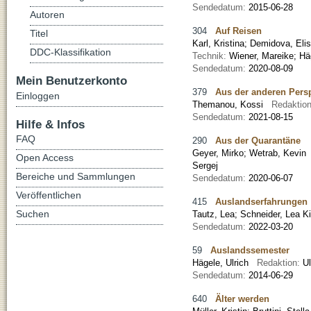
Sendedatum:
2015-06-28
Autoren
304
Auf Reisen
Titel
Karl, Kristina
;
Demidova, Eli
DDC-Klassifikation
Technik:
Wiener, Mareike; Häg
Sendedatum:
2020-08-09
Mein Benutzerkonto
379
Aus der anderen Pers
Einloggen
Themanou, Kossi
Redaktio
Sendedatum:
2021-08-15
Hilfe & Infos
FAQ
290
Aus der Quarantäne
Geyer, Mirko
;
Wetrab, Kevin
Open Access
Sergej
Bereiche und Sammlungen
Sendedatum:
2020-06-07
Veröffentlichen
415
Auslandserfahrungen
Suchen
Tautz, Lea
;
Schneider, Lea Ki
Sendedatum:
2022-03-20
59
Auslandssemester
Hägele, Ulrich
Redaktion:
U
Sendedatum:
2014-06-29
640
Älter werden