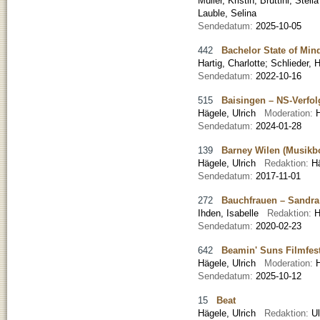
Müller, Kristin
;
Bruttini, Stella
Lauble, Selina
Sendedatum:
2025-10-05
442
Bachelor State of Min
Hartig, Charlotte
;
Schlieder, 
Sendedatum:
2022-10-16
515
Baisingen – NS-Verfol
Hägele, Ulrich
Moderation:
Sendedatum:
2024-01-28
139
Barney Wilen (Musikb
Hägele, Ulrich
Redaktion:
H
Sendedatum:
2017-11-01
272
Bauchfrauen – Sandra
Ihden, Isabelle
Redaktion:
H
Sendedatum:
2020-02-23
642
Beamin' Suns Filmfest
Hägele, Ulrich
Moderation:
Sendedatum:
2025-10-12
15
Beat
Hägele, Ulrich
Redaktion:
U