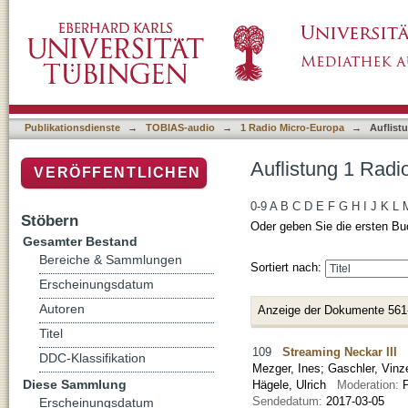
Auflistung 1 Radio Micro-Europa nach Titel
Publikationsdienste
→
TOBIAS-audio
→
1 Radio Micro-Europa
→
Auflist
Auflistung 1 Radi
VERÖFFENTLICHEN
0-9
A
B
C
D
E
F
G
H
I
J
K
L
Stöbern
Oder geben Sie die ersten Bu
Gesamter Bestand
Bereiche & Sammlungen
Sortiert nach:
Erscheinungsdatum
Autoren
Anzeige der Dokumente 561
Titel
109
Streaming Neckar III
DDC-Klassifikation
Mezger, Ines
;
Gaschler, Vinz
Diese Sammlung
Hägele, Ulrich
Moderation:
Sendedatum:
2017-03-05
Erscheinungsdatum