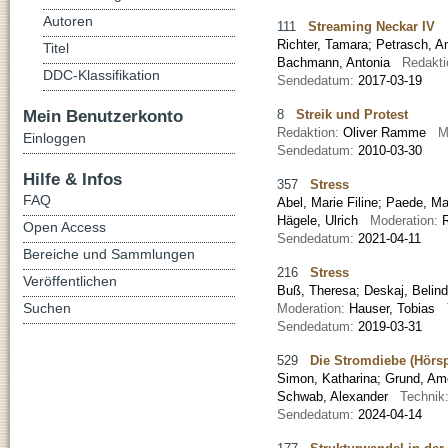
Autoren
111
Streaming Neckar IV
Richter, Tamara
;
Petrasch, A
Titel
Bachmann, Antonia
Redakt
DDC-Klassifikation
Sendedatum:
2017-03-19
Mein Benutzerkonto
8
Streik und Protest
Redaktion:
Oliver Ramme
M
Einloggen
Sendedatum:
2010-03-30
Hilfe & Infos
357
Stress
FAQ
Abel, Marie Filine
;
Paede, Mal
Hägele, Ulrich
Moderation:
Open Access
Sendedatum:
2021-04-11
Bereiche und Sammlungen
216
Stress
Veröffentlichen
Buß, Theresa
;
Deskaj, Belin
Suchen
Moderation:
Hauser, Tobias
Sendedatum:
2019-03-31
529
Die Stromdiebe (Hörsp
Simon, Katharina
;
Grund, Am
Schwab, Alexander
Technik
Sendedatum:
2024-04-14