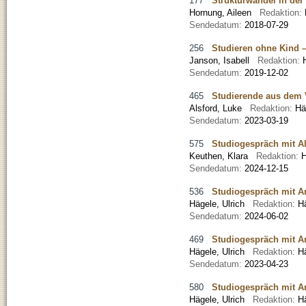
177
Strukturwandel in der
Hornung, Aileen
Redaktion:
Sendedatum:
2018-07-29
256
Studieren ohne Kind –
Janson, Isabell
Redaktion:
Sendedatum:
2019-12-02
465
Studierende aus dem 
Alsford, Luke
Redaktion:
Hä
Sendedatum:
2023-03-19
575
Studiogespräch mit A
Keuthen, Klara
Redaktion:
H
Sendedatum:
2024-12-15
536
Studiogespräch mit A
Hägele, Ulrich
Redaktion:
H
Sendedatum:
2024-06-02
469
Studiogespräch mit An
Hägele, Ulrich
Redaktion:
H
Sendedatum:
2023-04-23
580
Studiogespräch mit An
Hägele, Ulrich
Redaktion:
H