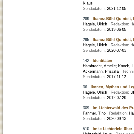
Klaus
Sendedatum:
2021-12-05
289
Ibanez-Bühl Quintett, l
Hägele, Ulrich
Redaktion:
H
Sendedatum:
2019-06-05
295
Ibanez-Bühl Quintett, l
Hägele, Ulrich
Redaktion:
H
Sendedatum:
2020-07-03
142
Identitäten
Hambrecht, Amelie
;
Knoch, L
Ackermann, Priscilla
Techn
Sendedatum:
2017-11-12
36
Ikonen, Mythen und L
Hägele, Ulrich
Redaktion:
U
Sendedatum:
2012-07-29
309
Im Lichterwald des P
Fahrner, Tino
Redaktion:
Hä
Sendedatum:
2020-09-13
510
Imke Lichterfeld über