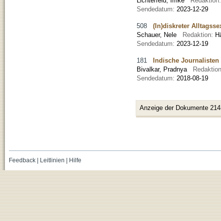
Lichterfeld, Imke
Redaktion
Sendedatum:
2023-12-29
508
(In)diskreter Alltagss
Schauer, Nele
Redaktion:
H
Sendedatum:
2023-12-19
181
Indische Journalisten
Bivalkar, Pradnya
Redaktio
Sendedatum:
2018-08-19
Anzeige der Dokumente 214
Feedback
|
Leitlinien
|
Hilfe