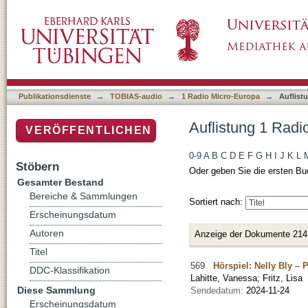
Auflistung 1 Radio Micro-Europa nach Titel
Publikationsdienste
→
TOBIAS-audio
→
1 Radio Micro-Europa
→
Auflist
Auflistung 1 Radi
VERÖFFENTLICHEN
0-9
A
B
C
D
E
F
G
H
I
J
K
L
Stöbern
Oder geben Sie die ersten Bu
Gesamter Bestand
Bereiche & Sammlungen
Sortiert nach:
Erscheinungsdatum
Autoren
Anzeige der Dokumente 214
Titel
569
Hörspiel: Nelly Bly – 
DDC-Klassifikation
Lahitte, Vanessa
;
Fritz, Lisa
Diese Sammlung
Sendedatum:
2024-11-24
Erscheinungsdatum