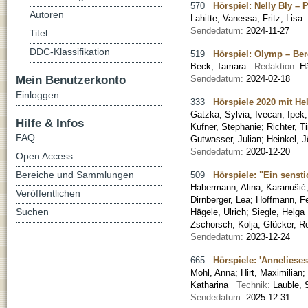
570
Hörspiel: Nelly Bly – 
Autoren
Lahitte, Vanessa
;
Fritz, Lisa
Sendedatum:
2024-11-27
Titel
DDC-Klassifikation
519
Hörspiel: Olymp – Be
Beck, Tamara
Redaktion:
H
Mein Benutzerkonto
Sendedatum:
2024-02-18
Einloggen
333
Hörspiele 2020 mit He
Gatzka, Sylvia
;
Ivecan, Ipek
Hilfe & Infos
Kufner, Stephanie
;
Richter, T
FAQ
Gutwasser, Julian; Heinkel, J
Sendedatum:
2020-12-20
Open Access
Bereiche und Sammlungen
509
Hörspiele: "Ein senst
Habermann, Alina
;
Karanuŝić
Veröffentlichen
Dirnberger, Lea
;
Hoffmann, Fe
Suchen
Hägele, Ulrich; Siegle, Hel
Zschorsch, Kolja; Glücker, R
Sendedatum:
2023-12-24
665
Hörspiele: 'Anneliese
Mohl, Anna
;
Hirt, Maximilian
;
Katharina
Technik:
Lauble, 
Sendedatum:
2025-12-31