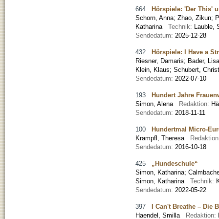
664
Hörspiele: 'Der This' 
Schorn, Anna
;
Zhao, Zikun
;
P
Katharina
Technik:
Lauble, 
Sendedatum:
2025-12-28
432
Hörspiele: I Have a S
Riesner, Damaris
;
Bader, Lis
Klein, Klaus; Schubert, Chris
Sendedatum:
2022-07-10
193
Hundert Jahre Frauen
Simon, Alena
Redaktion:
Hä
Sendedatum:
2018-11-11
100
Hundertmal Micro-Eu
Krampfl, Theresa
Redaktio
Sendedatum:
2016-10-18
425
„Hundeschule“
Simon, Katharina
;
Calmbache
Simon, Katharina
Technik:
K
Sendedatum:
2022-05-22
397
I Can't Breathe – Die
Haendel, Smilla
Redaktion: