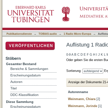
Auflistung 1 Radio Micro-Europa nach Autor
Publikationsdienste
→
TOBIAS-audio
→
1 Radio Micro-Europa
→
Auflist
Auflistung 1 Radi
VERÖFFENTLICHEN
0-9
A
B
C
D
E
F
G
H
I
J
K
L
Stöbern
Oder geben Sie die ersten Bu
Gesamter Bestand
Bereiche & Sammlungen
Sortierung:
Er
Erscheinungsdatum
Autoren
Anzeige der Dokumente 21-
Titel
Autorenname
DDC-Klassifikation
Weinmann, Chiara
[2]
Diese Sammlung
Weinmann, Jorinde
[1]
Erscheinungsdatum