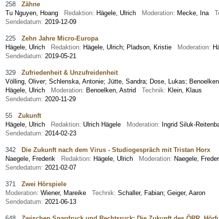
258
Zähne
Tu Nguyen, Hoang
Redaktion:
Hägele, Ulrich
Moderation:
Mecke, Ina
T
Sendedatum:
2019-12-09
225
Zehn Jahre Micro-Europa
Hägele, Ulrich
Redaktion:
Hägele, Ulrich; Pladson, Kristie
Moderation:
H
Sendedatum:
2019-05-21
329
Zufriedenheit & Unzufreidenheit
Völling, Oliver
;
Schlenska, Antonie
;
Jütte, Sandra
;
Dose, Lukas
;
Benoelken,
Hägele, Ulrich
Moderation:
Benoelken, Astrid
Technik:
Klein, Klaus
Sendedatum:
2020-11-29
55
Zukunft
Hägele, Ulrich
Redaktion:
Ulrich Hägele
Moderation:
Ingrid Siluk-Reite
Sendedatum:
2014-02-23
342
Die Zukunft nach dem Virus - Studiogespräch mit Tristan Horx
Naegele, Frederik
Redaktion:
Hägele, Ulrich
Moderation:
Naegele, Fred
Sendedatum:
2021-02-07
371
Zwei Hörspiele
Moderation:
Wiener, Mareike
Technik:
Schaller, Fabian; Geiger, Aaron
Sendedatum:
2021-06-13
648
Zwischen Spardruck und Rechtsruck: Die Zukunft des ÖRR. Hörf