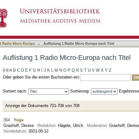
Europa nach Titel
1 Radio Micro-Europa
→
Auflistung 1 Radio Micro-Europa nach Titel
Auflistung 1 Radio Micro-Europa nach Titel
0-9
A
B
C
D
E
F
G
H
I
J
K
L
M
N
O
P
Q
R
S
T
U
V
W
X
Y
Z
Oder geben Sie die ersten Buchstaben ein:
Sortiert nach:
Sortierung:
Ergebniss
Anzeige der Dokumente 701-708 von 708
364
Yoga
Grashoff, Denise
Redaktion:
Hägele, Ulrich
Moderation:
Grashoff, Den
Sendedatum:
2021-05-12