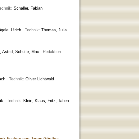
echnik:
Schaller, Fabian
ägele, Ulrich
Technik:
Thomas, Julia
 Astrid
;
Schulte, Max
Redaktion:
nbach
Technik:
Oliver Lichtwald
erik
Technik:
Klein, Klaus; Fritz, Tabea
unk-Feature von Janne Günther