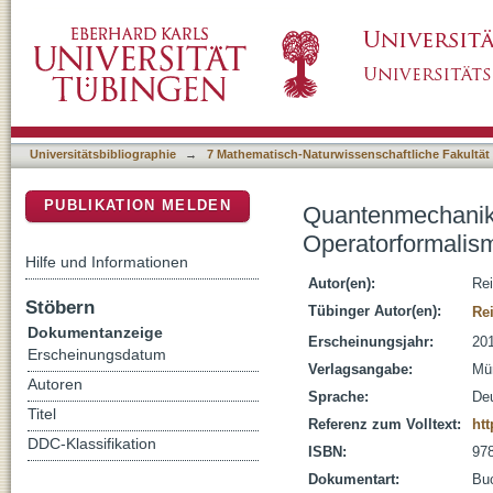
Quantenmechanik., 1, Pfadintegralformulier
DSpace Repositorium (Manakin basiert)
Universitätsbibliographie
→
7 Mathematisch-Naturwissenschaftliche Fakultät
PUBLIKATION MELDEN
Quantenmechanik.,
Operatorformalis
Hilfe und Informationen
Autor(en):
Rei
Stöbern
Tübinger Autor(en):
Re
Dokumentanzeige
Erscheinungsjahr:
20
Erscheinungsdatum
Verlagsangabe:
Mü
Autoren
Sprache:
De
Titel
Referenz zum Volltext:
htt
DDC-Klassifikation
ISBN:
978
Dokumentart:
Bu