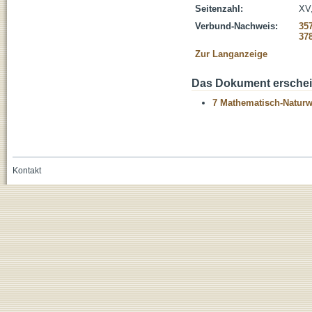
Seitenzahl:
XV,
Verbund-Nachweis:
35
37
Zur Langanzeige
Das Dokument erschein
7 Mathematisch-Naturwi
Kontakt