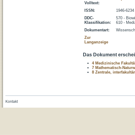
Volltext:
ISSN:
1946-6234
DDC-
570 - Biow
Klassifikation:
610 - Medi
Dokumentart:
Wissenscha
Zur
Langanzeige
Das Dokument erschein
4 Medizinische Fakultä
7 Mathematisch-Naturwi
8 Zentrale, interfakult
Kontakt