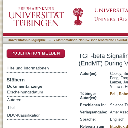
TGF-beta Signaling Mediates Endothelial-to
DSpace Repositorium (Manakin basiert)
Remodeling
Universitätsbibliographie
→
7 Mathematisch-Naturwissenschaftliche Fakultät
PUBLIKATION MELDEN
TGF-beta Signali
(EndMT) During V
Hilfe und Informationen
Autor(en):
Cooley, Br
Fang, Fan
Stöbern
Lanzer, Ja
Dokumentanzeige
Virmani, 
Erscheinungsdatum
Tübinger
Feil, Robe
Autor(en):
Autoren
Erschienen in:
Science Tr
Titel
Verlagsangabe:
Amer Asso
DDC-Klassifikation
Sprache:
Englisch
Referenz zum
http://dx.