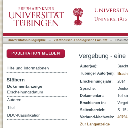
Vergebung - eine Begriffsanalyse
DSpace Repositorium (Manakin basiert)
Universitätsbibliographie
→
2 Katholisch-Theologische Fakultät
→
Dokume
PUBLIKATION MELDEN
Vergebung - eine 
Autor(en):
Brach
Hilfe und Informationen
Tübinger Autor(en):
Brach
Stöbern
Erscheinungsjahr:
2014
Dokumentanzeige
Sprache:
Deuts
Erscheinungsdatum
Dokumentart:
Teil e
Autoren
Erschienen in:
Verge
Titel
Seitenbereich:
S. 15-
DDC-Klassifikation
Verbund-Nachweis:
40794
Zur Langanzeige