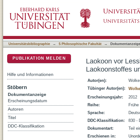
Laokoon vor Lessing: Anmerkungen zur Gesch
DSpace Repositorium (Manakin basiert)
Lessings "Laokoon"
Universitätsbibliographie
→
5 Philosophische Fakultät
→
Dokumentanzeig
PUBLIKATION MELDEN
Laokoon vor Less
Laokoonstoffes u
Hilfe und Informationen
Autor(en):
Wolke
Stöbern
Tübinger Autor(en):
Wolke
Dokumentanzeige
Erscheinungsjahr:
2012
Erscheinungsdatum
Reihe:
Frühe
Autoren
Sprache:
Deuts
Titel
DDC-Klassifikation:
830 - 
DDC-Klassifikation
Dokumentart:
Teil e
Erschienen in:
Unorde