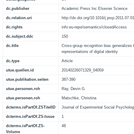
dc.publisher
Academic Press Inc Elsevier Science
dc.relation.uri
http://dx.doi.org/10.1016/j.jesp.2011.07.0
dc.rights
info:eu-repo/semantics/closedAccess
dc.subject.ddc
150
dc.title
Cross-group recognition bias generalizes 
representations of digital identity
dc.type
Article
utue.quellen.id
20140226071329_04059
utue.publikation.seiten
387-390
utue.personen.roh
Ray, Devin G.
utue.personen.roh
Matschke, Christina
dcterms.isPartOf.ZSTitelID
Journal of Experimental Social Psycholo
dcterms.isPartOf.ZS-Issue
1
dcterms.isPartOf.ZS-
48
Volume