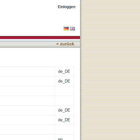
ns of digital identity
Einloggen
« zurück
de_DE
de_DE
de_DE
de_DE
en