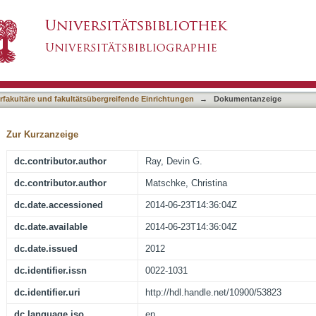
as generalizes to diverse non-face representatio
asiert)
terfakultäre und fakultätsübergreifende Einrichtungen
→
Dokumentanzeige
Zur Kurzanzeige
dc.contributor.author
Ray, Devin G.
dc.contributor.author
Matschke, Christina
dc.date.accessioned
2014-06-23T14:36:04Z
dc.date.available
2014-06-23T14:36:04Z
dc.date.issued
2012
dc.identifier.issn
0022-1031
dc.identifier.uri
http://hdl.handle.net/10900/53823
dc.language.iso
en