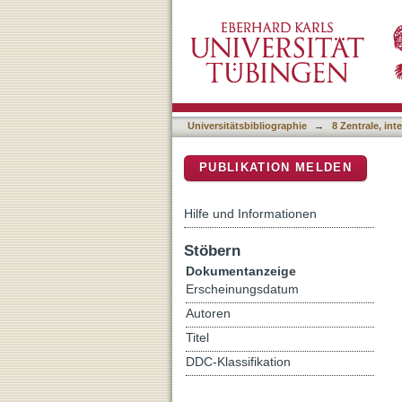
Cross-group recognition bi
DSpace Repositorium (Manakin b
Universitätsbibliographie
→
8 Zentrale, in
PUBLIKATION MELDEN
Hilfe und Informationen
Stöbern
Dokumentanzeige
Erscheinungsdatum
Autoren
Titel
DDC-Klassifikation