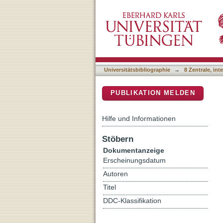
Knowledge exchange usin
DSpace Repositorium (Manakin b
Universitätsbibliographie
→
8 Zentrale, in
PUBLIKATION MELDEN
Hilfe und Informationen
Stöbern
Dokumentanzeige
Erscheinungsdatum
Autoren
Titel
DDC-Klassifikation