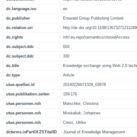
dc.language.iso
en
dc.publisher
Emerald Group Publishing Limited
dc.relation.uri
http://dx.doi.org/10.1108/1367327121119
dc.rights
info:eu-repo/semantics/closedAccess
dc.subject.ddc
004
dc.subject.ddc
330
dc.title
Knowledge exchange using Web 2.0 tech
dc.type
Article
utue.quellen.id
20140226071329_03878
utue.publikation.seiten
159-176
utue.personen.roh
Matschke, Christina
utue.personen.roh
Moskaliuk, Johannes
utue.personen.roh
Cress, Ulrike
dcterms.isPartOf.ZSTitelID
Journal of Knowledge Management