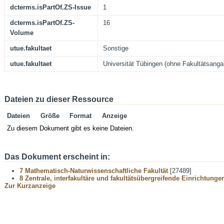
dcterms.isPartOf.ZS-Issue
1
dcterms.isPartOf.ZS-
16
Volume
utue.fakultaet
Sonstige
utue.fakultaet
Universität Tübingen (ohne Fakultätsanga
Dateien zu dieser Ressource
Dateien
Größe
Format
Anzeige
Zu diesem Dokument gibt es keine Dateien.
Das Dokument erscheint in:
7 Mathematisch-Naturwissenschaftliche Fakultät
[27489]
8 Zentrale, interfakultäre und fakultätsübergreifende Einrichtunge
Zur Kurzanzeige