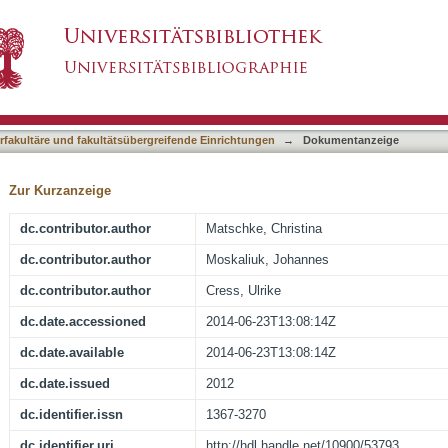
g Web 2.0 technologies in NGOs
asiert)
terfakultäre und fakultätsübergreifende Einrichtungen
→
Dokumentanzeige
Zur Kurzanzeige
dc.contributor.author
Matschke, Christina
dc.contributor.author
Moskaliuk, Johannes
dc.contributor.author
Cress, Ulrike
dc.date.accessioned
2014-06-23T13:08:14Z
dc.date.available
2014-06-23T13:08:14Z
dc.date.issued
2012
dc.identifier.issn
1367-3270
dc.identifier.uri
http://hdl.handle.net/10900/53793