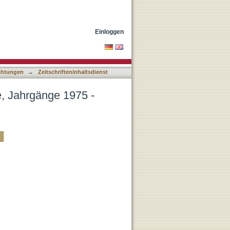
nach Autor
Einloggen
ichtungen
→
Zeitschrifteninhaltsdienst
ie, Jahrgänge 1975 -