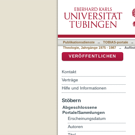
Auflistung Zeitschrifteni
DSpace Repositorium (Manakin b
Publikationsdienste
→
TOBIAS-portale
→
Theologie, Jahrgänge 1975 - 1987
→
Auflis
VERÖFFENTLICHEN
Kontakt
Verträge
Hilfe und Informationen
Stöbern
Abgeschlossene
Portale/Sammlungen
Erscheinungsdatum
Autoren
Titel