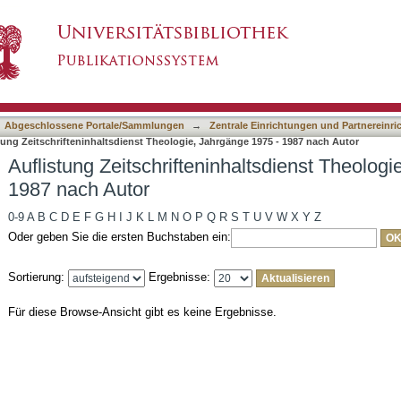
nhaltsdienst Theologie, Jahrgänge 1975 - 1987 
asiert)
Abgeschlossene Portale/Sammlungen
→
Zentrale Einrichtungen und Partnereinr
tung Zeitschrifteninhaltsdienst Theologie, Jahrgänge 1975 - 1987 nach Autor
Auflistung Zeitschrifteninhaltsdienst Theolog
1987 nach Autor
0-9
A
B
C
D
E
F
G
H
I
J
K
L
M
N
O
P
Q
R
S
T
U
V
W
X
Y
Z
Oder geben Sie die ersten Buchstaben ein:
Sortierung:
Ergebnisse:
Für diese Browse-Ansicht gibt es keine Ergebnisse.