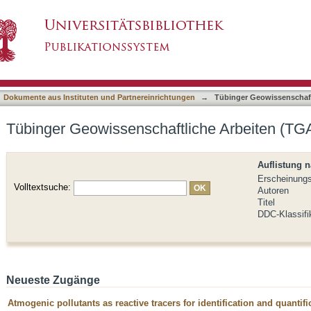
liche Arbeiten (TGA) : Reihe C
asiert)
Dokumente aus Instituten und Partnereinrichtungen
→
Tübinger Geowissenschaft
Tübinger Geowissenschaftliche Arbeiten (TGA
Auflistung 
Erscheinung
Volltextsuche:
Autoren
Titel
DDC-Klassifi
Neueste Zugänge
Atmogenic pollutants as reactive tracers for identification and quantifi