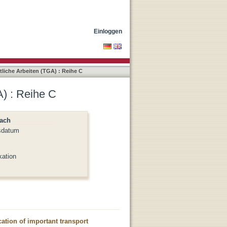
Einloggen
liche Arbeiten (TGA) : Reihe C
) : Reihe C
nach
sdatum
kation
cation of important transport