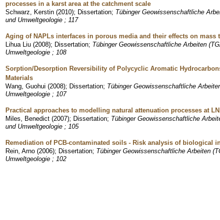
processes in a karst area at the catchment scale
Schwarz, Kerstin
(
2010
)
;
Dissertation
;
Tübinger Geowissenschaftliche Arbei
und Umweltgeologie ; 117
Aging of NAPLs interfaces in porous media and their effects on mass 
Lihua Liu
(
2008
)
;
Dissertation
;
Tübinger Geowissenschaftliche Arbeiten (TGA
Umweltgeologie ; 108
Sorption/Desorption Reversibility of Polycyclic Aromatic Hydrocarbo
Materials
Wang, Guohui
(
2008
)
;
Dissertation
;
Tübinger Geowissenschaftliche Arbeiten
Umweltgeologie ; 107
Practical approaches to modelling natural attenuation processes at L
Miles, Benedict
(
2007
)
;
Dissertation
;
Tübinger Geowissenschaftliche Arbeite
und Umweltgeologie ; 105
Remediation of PCB-contaminated soils - Risk analysis of biological i
Rein, Arno
(
2006
)
;
Dissertation
;
Tübinger Geowissenschaftliche Arbeiten (TG
Umweltgeologie ; 102