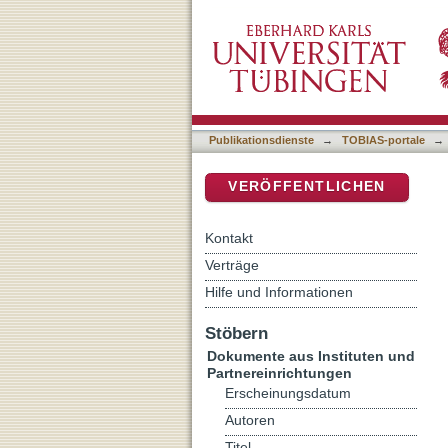
Tübinger Geowissenschaft
DSpace Repositorium (Manakin b
Publikationsdienste
→
TOBIAS-portale
→
VERÖFFENTLICHEN
Kontakt
Verträge
Hilfe und Informationen
Stöbern
Dokumente aus Instituten und
Partnereinrichtungen
Erscheinungsdatum
Autoren
Titel