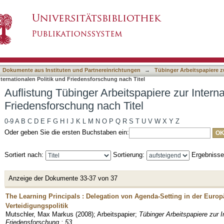
spapiere zur Internationalen Politik und Friede
asiert)
Dokumente aus Instituten und Partnereinrichtungen
→
Tübinger Arbeitspapiere z
nternationalen Politik und Friedensforschung nach Titel
Auflistung Tübinger Arbeitspapiere zur Interna
Friedensforschung nach Titel
0-9
A
B
C
D
E
F
G
H
I
J
K
L
M
N
O
P
Q
R
S
T
U
V
W
X
Y
Z
Oder geben Sie die ersten Buchstaben ein:
Sortiert nach:
Sortierung:
Ergebniss
Anzeige der Dokumente 33-37 von 37
The Learning Principals : Delegation von Agenda-Setting in der Europ
Verteidigungspolitik
Mutschler, Max Markus
(
2008
)
;
Arbeitspapier
;
Tübinger Arbeitspapiere zur I
Friedensforschung ; 53