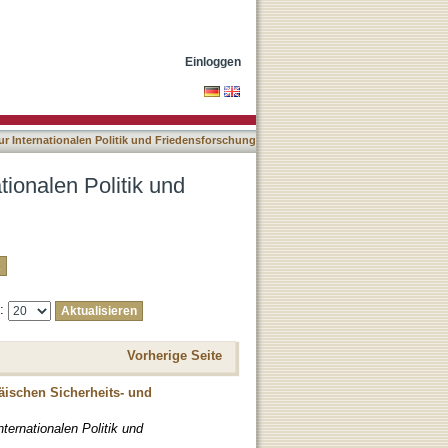
nsforschung nach Titel
Einloggen
ur Internationalen Politik und Friedensforschung
tionalen Politik und
e:
Vorherige Seite
äischen Sicherheits- und
nternationalen Politik und