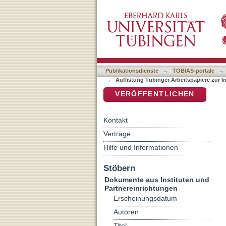
Auflistung Tübinger Arbeit
DSpace Repositorium (Manakin b
Publikationsdienste
→
TOBIAS-portale
→
→
Auflistung Tübinger Arbeitspapiere zur I
VERÖFFENTLICHEN
Kontakt
Verträge
Hilfe und Informationen
Stöbern
Dokumente aus Instituten und
Partnereinrichtungen
Erscheinungsdatum
Autoren
Titel