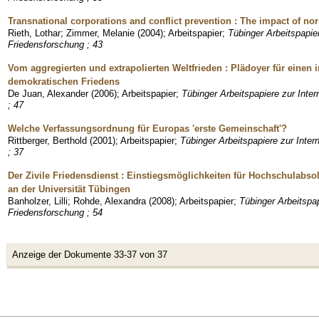
Transnational corporations and conflict prevention : The impact of no
Rieth, Lothar
;
Zimmer, Melanie
(
2004
)
;
Arbeitspapier
;
Tübinger Arbeitspapier
Friedensforschung ; 43
Vom aggregierten und extrapolierten Weltfrieden : Plädoyer für einen i
demokratischen Friedens
De Juan, Alexander
(
2006
)
;
Arbeitspapier
;
Tübinger Arbeitspapiere zur Inter
; 47
Welche Verfassungsordnung für Europas 'erste Gemeinschaft'?
Rittberger, Berthold
(
2001
)
;
Arbeitspapier
;
Tübinger Arbeitspapiere zur Inter
; 37
Der Zivile Friedensdienst : Einstiegsmöglichkeiten für Hochschulabso
an der Universität Tübingen
Banholzer, Lilli
;
Rohde, Alexandra
(
2008
)
;
Arbeitspapier
;
Tübinger Arbeitspap
Friedensforschung ; 54
Anzeige der Dokumente 33-37 von 37