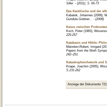
Siller. - (2011), S. 65-73
Das Kastilische und der alf
Kabatek, Johannes
(
2008
)
;
W
Gundula Grebner... - (2008)
Kasus zwischen Prokrustes
Koch, Peter
(
1983
)
;
Wissensch
225-257
Katabasis und Höhle: Philos
Männlein-Robert, Irmgard
(
20
Papers from the Ninth Sympo
242–251
Katastrophenrhetorik und St
Knape, Joachim
(
2005
)
;
Wisse
S.231-262
Anzeige der Dokumente 721