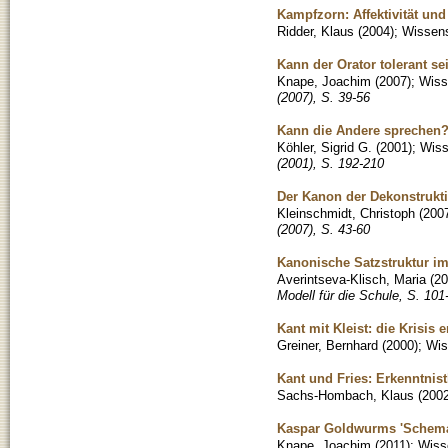
Kampfzorn: Affektivität und 
Ridder, Klaus
(
2004
)
;
Wissens
Kann der Orator tolerant se
Knape, Joachim
(
2007
)
;
Wisse
(2007), S. 39-56
Kann die Andere sprechen? 
Köhler, Sigrid G.
(
2001
)
;
Wiss
(2001), S. 192-210
Der Kanon der Dekonstrukti
Kleinschmidt, Christoph
(
200
(2007), S. 43-60
Kanonische Satzstruktur i
Averintseva-Klisch, Maria
(
20
Modell für die Schule, S. 101
Kant mit Kleist: die Krisis 
Greiner, Bernhard
(
2000
)
;
Wis
Kant und Fries: Erkenntni
Sachs-Hombach, Klaus
(
200
Kaspar Goldwurms 'Schemat
Knape, Joachim
(
2011
)
;
Wisse