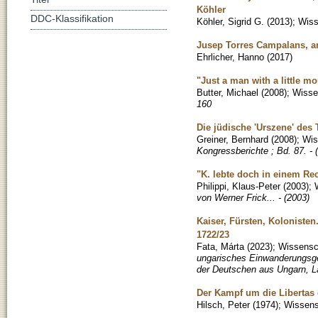
Köhler
DDC-Klassifikation
Köhler, Sigrid G.
(
2013
)
;
Wiss
Jusep Torres Campalans, a
Ehrlicher, Hanno
(
2017
)
"Just a man with a little m
Butter, Michael
(
2008
)
;
Wissen
160
Die jüdische 'Urszene' des 
Greiner, Bernhard
(
2008
)
;
Wis
Kongressberichte ; Bd. 87. - 
"K. lebte doch in einem Rec
Philippi, Klaus-Peter
(
2003
)
;
von Werner Frick... - (2003)
Kaiser, Fürsten, Kolonist
1722/23
Fata, Márta
(
2023
)
;
Wissensch
ungarisches Einwanderungsge
der Deutschen aus Ungarn, L
Der Kampf um die Libertas 
Hilsch, Peter
(
1974
)
;
Wissensc