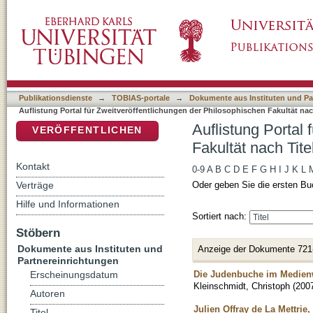
Auflistung Portal für Zweitveröffentlichungen
DSpace Repositorium (Manakin basiert)
Publikationsdienste
→
TOBIAS-portale
→
Dokumente aus Instituten und Pa
Auflistung Portal für Zweitveröffentlichungen der Philosophischen Fakultät nac
Auflistung Portal
VERÖFFENTLICHEN
Fakultät nach Tite
Kontakt
0-9
A
B
C
D
E
F
G
H
I
J
K
L
Verträge
Oder geben Sie die ersten Bu
Hilfe und Informationen
Sortiert nach:
Stöbern
Dokumente aus Instituten und
Anzeige der Dokumente 721
Partnereinrichtungen
Die Judenbuche im Medienwe
Erscheinungsdatum
Kleinschmidt, Christoph
(
200
Autoren
Julien Offray de La Mettri
Titel