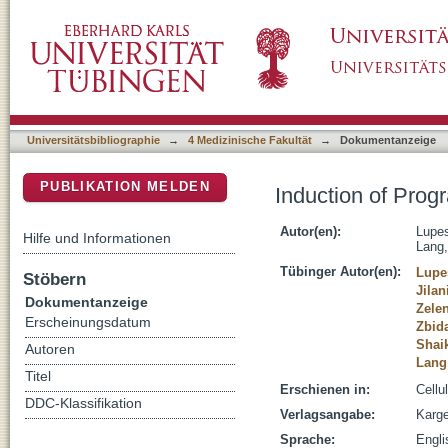
Induction of Programmed Erythrocyte Death
DSpace Repositorium (Manakin basiert)
Universitätsbibliographie
→
4 Medizinische Fakultät
→
Dokumentanzeige
PUBLIKATION MELDEN
Induction of Pro
Autor(en):
Lupes
Hilfe und Informationen
Lang,
Tübinger Autor(en):
Lupe
Stöbern
Jilan
Dokumentanzeige
Zelen
Erscheinungsdatum
Zbid
Shai
Autoren
Lang,
Titel
Erschienen in:
Cellu
DDC-Klassifikation
Verlagsangabe:
Karge
Sprache:
Engli