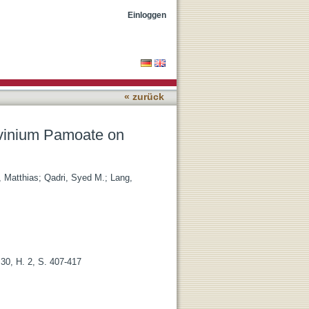
ocyte Ion Channels
Einloggen
« zurück
yrvinium Pamoate on
, Matthias
;
Qadri, Syed M.
;
Lang,
 30, H. 2, S. 407-417