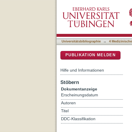
Effect of Casein Kinase 1
DSpace Repositorium (Manakin b
Universitätsbibliographie
→
4 Medizinische
PUBLIKATION MELDEN
Hilfe und Informationen
Stöbern
Dokumentanzeige
Erscheinungsdatum
Autoren
Titel
DDC-Klassifikation