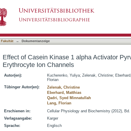
 alpha Activator Pyrvinium Pamoate on Erythr
asiert)
 Fakultät
→
Dokumentanzeige
Effect of Casein Kinase 1 alpha Activator P
Erythrocyte Ion Channels
Autor(en):
Kucherenko, Yuliya
;
Zelenak, Christine
;
Eberhard
Florian
Tübinger Autor(en):
Zelenak, Christine
Eberhard, Matthias
Qadri, Syed Minnatullah
Lang, Florian
Erschienen in:
Cellular Physiology and Biochemistry (2012), Bd.
Verlagsangabe:
Karger
Sprache:
Englisch