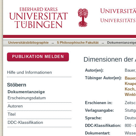
Dimensionen der Ambiguität
DSpace Repositorium (Manakin basiert)
Universitätsbibliographie
→
5 Philosophische Fakultät
→
Dokumentanzeig
PUBLIKATION MELDEN
Dimensionen der 
Autor(en):
Bauer,
Hilfe und Informationen
Tübinger Autor(en):
Bauer
Knape
Stöbern
Koch,
Dokumentanzeige
Winkl
Erscheinungsdatum
Erschienen in:
Zeitsc
Autoren
Verlagsangabe:
Stuttg
Titel
Sprache:
Deuts
DDC-Klassifikation
DDC-Klassifikation:
800 - 
Dokumentart:
Wissen