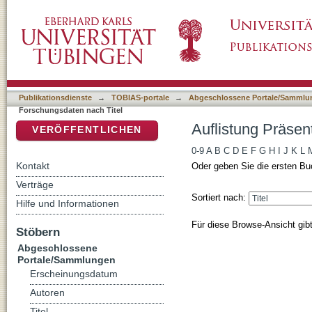
Auflistung Präsentationen von Forschungsdat
DSpace Repositorium (Manakin basiert)
Publikationsdienste
→
TOBIAS-portale
→
Abgeschlossene Portale/Sammlu
Forschungsdaten nach Titel
Auflistung Präsen
VERÖFFENTLICHEN
0-9
A
B
C
D
E
F
G
H
I
J
K
L
Kontakt
Oder geben Sie die ersten Bu
Verträge
Sortiert nach:
Hilfe und Informationen
Für diese Browse-Ansicht gib
Stöbern
Abgeschlossene
Portale/Sammlungen
Erscheinungsdatum
Autoren
Titel