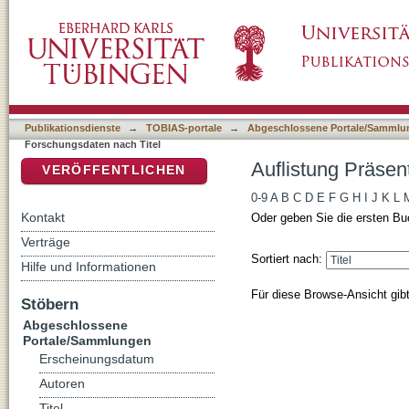
Auflistung Präsentationen von Forschungsdat
DSpace Repositorium (Manakin basiert)
Publikationsdienste
→
TOBIAS-portale
→
Abgeschlossene Portale/Sammlu
Forschungsdaten nach Titel
Auflistung Präsen
VERÖFFENTLICHEN
0-9
A
B
C
D
E
F
G
H
I
J
K
L
Kontakt
Oder geben Sie die ersten Bu
Verträge
Sortiert nach:
Hilfe und Informationen
Für diese Browse-Ansicht gib
Stöbern
Abgeschlossene
Portale/Sammlungen
Erscheinungsdatum
Autoren
Titel