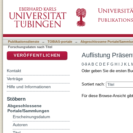
Auflistung Präsentationen von Forschungsdat
DSpace Repositorium (Manakin basiert)
Publikationsdienste
→
TOBIAS-portale
→
Abgeschlossene Portale/Sammlu
Forschungsdaten nach Titel
Auflistung Präsen
VERÖFFENTLICHEN
0-9
A
B
C
D
E
F
G
H
I
J
K
L
Kontakt
Oder geben Sie die ersten Bu
Verträge
Sortiert nach:
Hilfe und Informationen
Für diese Browse-Ansicht gib
Stöbern
Abgeschlossene
Portale/Sammlungen
Erscheinungsdatum
Autoren
Titel