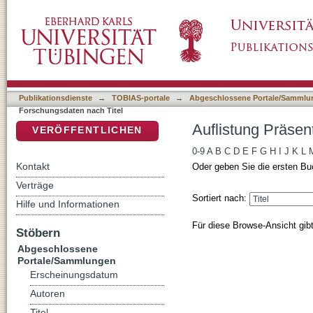
Auflistung Präsentationen von Forschungsdat
DSpace Repositorium (Manakin basiert)
Publikationsdienste
→
TOBIAS-portale
→
Abgeschlossene Portale/Sammlu
Forschungsdaten nach Titel
Auflistung Präsen
VERÖFFENTLICHEN
0-9
A
B
C
D
E
F
G
H
I
J
K
L
Kontakt
Oder geben Sie die ersten Bu
Verträge
Sortiert nach:
Hilfe und Informationen
Für diese Browse-Ansicht gib
Stöbern
Abgeschlossene
Portale/Sammlungen
Erscheinungsdatum
Autoren
Titel