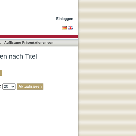
Einloggen
→
Auflistung Präsentationen von
en nach Titel
e: