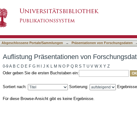
 von Forschungsdaten nach Titel
asiert)
Abgeschlossene Portale/Sammlungen
→
Präsentationen von Forschungsdaten
Auflistung Präsentationen von Forschungsdat
0-9
A
B
C
D
E
F
G
H
I
J
K
L
M
N
O
P
Q
R
S
T
U
V
W
X
Y
Z
Oder geben Sie die ersten Buchstaben ein:
Sortiert nach:
Sortierung:
Ergebniss
Für diese Browse-Ansicht gibt es keine Ergebnisse.