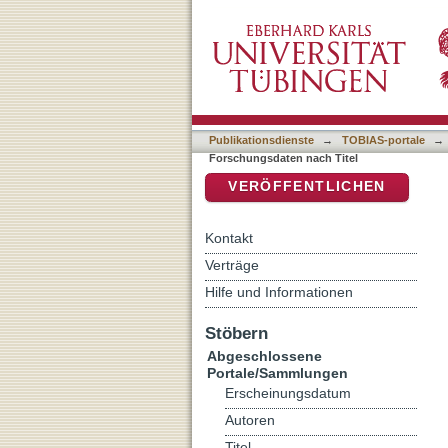
Auflistung Präsentationen
DSpace Repositorium (Manakin b
Publikationsdienste
→
TOBIAS-portale
→
Forschungsdaten nach Titel
VERÖFFENTLICHEN
Kontakt
Verträge
Hilfe und Informationen
Stöbern
Abgeschlossene
Portale/Sammlungen
Erscheinungsdatum
Autoren
Titel