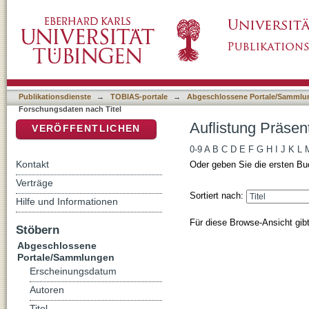
Auflistung Präsentationen von Forschungsdat
DSpace Repositorium (Manakin basiert)
Publikationsdienste
→
TOBIAS-portale
→
Abgeschlossene Portale/Sammlu
Forschungsdaten nach Titel
Auflistung Präsen
VERÖFFENTLICHEN
0-9
A
B
C
D
E
F
G
H
I
J
K
L
Kontakt
Oder geben Sie die ersten Bu
Verträge
Sortiert nach:
Hilfe und Informationen
Für diese Browse-Ansicht gib
Stöbern
Abgeschlossene
Portale/Sammlungen
Erscheinungsdatum
Autoren
Titel