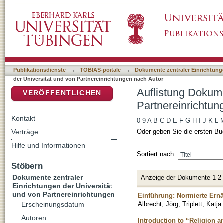
Auflistung Dokumente zentraler Einrichtunge
DSpace Repositorium (Manakin basiert)
Autor "Triplett, Katja"
Publikationsdienste
→
TOBIAS-portale
→
Dokumente zentraler Einrichtunge
der Universität und von Partnereinrichtungen nach Autor
Auflistung Dokume
VERÖFFENTLICHEN
Partnereinrichtung
Kontakt
0-9
A
B
C
D
E
F
G
H
I
J
K
L
Verträge
Oder geben Sie die ersten Bu
Hilfe und Informationen
Sortiert nach:
Stöbern
Dokumente zentraler
Anzeige der Dokumente 1-2
Einrichtungen der Universität
und von Partnereinrichtungen
Einführung: Normierte Ern
Albrecht, Jörg
;
Triplett, Katja
Erscheinungsdatum
Autoren
Introduction to “Religion a