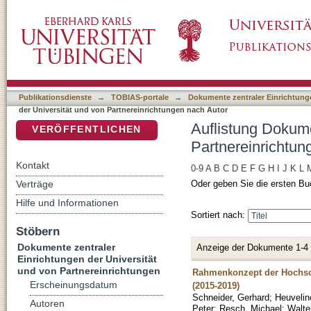
Auflistung Dokumente zentraler Einrichtunge
DSpace Repositorium (Manakin basiert)
Autor "Neumair, Bernhard"
Publikationsdienste
→
TOBIAS-portale
→
Dokumente zentraler Einrichtunge
der Universität und von Partnereinrichtungen nach Autor
Auflistung Dokume
VERÖFFENTLICHEN
Partnereinrichtun
Kontakt
0-9
A
B
C
D
E
F
G
H
I
J
K
L
Verträge
Oder geben Sie die ersten Bu
Hilfe und Informationen
Sortiert nach:
Stöbern
Dokumente zentraler
Anzeige der Dokumente 1-4
Einrichtungen der Universität
und von Partnereinrichtungen
Rahmenkonzept der Hochsch
Erscheinungsdatum
(2015-2019)
Schneider, Gerhard
;
Heuvelin
Autoren
Peter
;
Resch, Michael
;
Walte