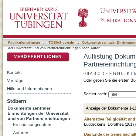
Auflistung Dokumente zentraler Einrichtunge
DSpace Repositorium (Manakin basiert)
Autor "Lüddeckens, Dorothea"
Publikationsdienste
→
TOBIAS-portale
→
Dokumente zentraler Einrichtunge
der Universität und von Partnereinrichtungen nach Autor
Auflistung Dokume
VERÖFFENTLICHEN
Partnereinrichtu
Kontakt
0-9
A
B
C
D
E
F
G
H
I
J
K
L
Verträge
Oder geben Sie die ersten Bu
Hilfe und Informationen
Sortiert nach:
Stöbern
Dokumente zentraler
Anzeige der Dokumente 1-1
Einrichtungen der Universität
und von Partnereinrichtungen
Alternative Religiosität un
Lüddeckens, Dorothea
(
2017
)
Erscheinungsdatum
Autoren
Das Ende der Gemeinschaft