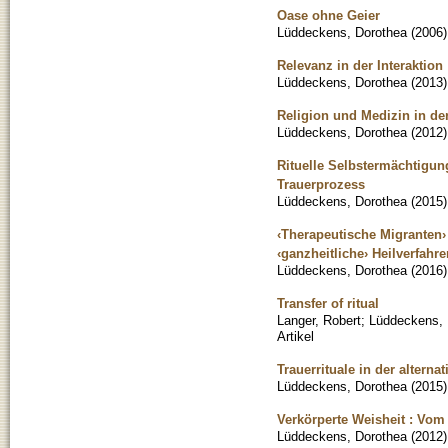
Oase ohne Geier
Lüddeckens, Dorothea
(
2006
)
Relevanz in der Interaktion
Lüddeckens, Dorothea
(
2013
)
Religion und Medizin in d
Lüddeckens, Dorothea
(
2012
)
Rituelle Selbstermächtigung
Trauerprozess
Lüddeckens, Dorothea
(
2015
)
‹Therapeutische Migranten› 
‹ganzheitliche› Heilverfahre
Lüddeckens, Dorothea
(
2016
)
Transfer of ritual
Langer, Robert
;
Lüddeckens, 
Artikel
Trauerrituale in der alterna
Lüddeckens, Dorothea
(
2015
)
Verkörperte Weisheit : Vo
Lüddeckens, Dorothea
(
2012
)