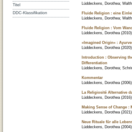
Lüddeckens, Dorothea
;
Walth
Titel
DDC-Klassifikation
Fluide Religion : eine Einle
Lüddeckens, Dorothea
;
Walth
Fluide Religion : Vom Wan
Lüddeckens, Dorothea
(
2010
)
»Imagined Origin« : Ayurve
Lüddeckens, Dorothea
(
2020
)
Introduction : Observing th
Differentiation
Lüddeckens, Dorothea
;
Schri
Kommentar
Lüddeckens, Dorothea
(
2006
)
La Religiosité Alternative d
Lüddeckens, Dorothea
(
2016
)
Making Sense of Change : M
Lüddeckens, Dorothea
(
2021
)
Neue Rituale für alle Lebe
Lüddeckens, Dorothea
(
2004
)