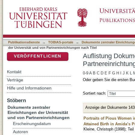
Auflistung Dokumente zentraler Einrichtunge
DSpace Repositorium (Manakin basiert)
Titel
Publikationsdienste
→
TOBIAS-portale
→
Dokumente zentraler Einrichtunge
der Universität und von Partnereinrichtungen nach Titel
Auflistung Dokume
VERÖFFENTLICHEN
Partnereinrichtun
Kontakt
0-9
A
B
C
D
E
F
G
H
I
J
K
L
Verträge
Oder geben Sie die ersten Bu
Hilfe und Informationen
Sortiert nach:
Stöbern
Dokumente zentraler
Anzeige der Dokumente 143
Einrichtungen der Universität
und von Partnereinrichtungen
Portraits of Pious Women 
Erscheinungsdatum
Attained Birth in Amida’s 
Kleine, Christoph
(
1998
)
;
Tei
Autoren