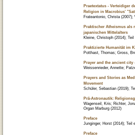
Praetextatus - Verteidiger 
Religion in Macrobius' "Sat
Frateantonio, Christa
(
2007
)
;
Praktischer Atheismus als
japanischen Mittelalters
Kleine, Christoph
(
2014
)
;
Tei
Praktizierte Humanität im 
Potthast, Thomas
;
Gross, Br
Prayer and the ancient city 
Weissenrieder, Annette
;
Patze
Prayers and Stories as Med
Movement
Schüler, Sebastian
(
2019
)
;
Te
Prä-Astronautik: Religions
Wagenseil, Kris
;
Richter, Jon
Organ Marburg
(
2012
)
Preface
Junginger, Horst
(
2014
)
;
Teil
Preface