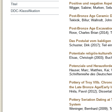
Positive und negative Aspe
Titel
Wigger, Sabine
;
Murken, Seb
DDC-Klassifikation
Post-Bronze Age Ceramic Dat
Tekkök, Billur
;
Wallrodt, John
Post-Bronze Age Excavation
Rose, Charles Brian
(
2014
)
;
T
Das Postulat vom baldigen 
Schuster, Dirk
(
2017
)
;
Teil e
Potentiale religiös-kulture
Elsas, Christoph
(
2003
)
;
Buc
Potenziale und Herausforde
Hauser, Marc
;
Matthes, Kai
;
Schriftenreihe des Deutschen 
Pottery of Troy VIIb. Chron
the Late Bronze Age/Early I
Hnila, Pavol
(
2012
)
;
Dissertat
Pottery Seriation Dating at
System
Weninger, Bernhard
(
2009
)
;
T