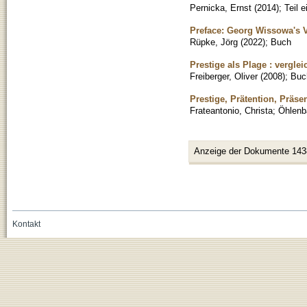
Pernicka, Ernst
(
2014
)
;
Teil 
Preface: Georg Wissowa's V
Rüpke, Jörg
(
2022
)
;
Buch
Prestige als Plage : verg
Freiberger, Oliver
(
2008
)
;
Buc
Prestige, Prätention, Präs
Frateantonio, Christa
;
Öhlenb
Anzeige der Dokumente 143
Kontakt