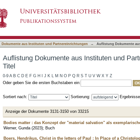
Instituten und Partnereinrichtungen nach Titel
asiert)
Dokumente aus Instituten und Partnereinrichtungen
→
Auflistung Dokumente aus 
Auflistung Dokumente aus Instituten und Par
Titel
0-9
A
B
C
D
E
F
G
H
I
J
K
L
M
N
O
P
Q
R
S
T
U
V
W
X
Y
Z
Oder geben Sie die ersten Buchstaben ein:
Sortiert nach:
Sortierung:
Ergebniss
Anzeige der Dokumente 3131-3150 von 33215
Bodies matter : das Konzept der "material salvation" als exemplarisch
Werner, Gunda
(
2023
)
;
Buch
Boers, Hendrikus, Christ in the letters of Paul : In Place of a Christol