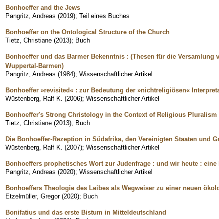
Bonhoeffer and the Jews
Pangritz, Andreas
(
2019
)
;
Teil eines Buches
Bonhoeffer on the Ontological Structure of the Church
Tietz, Christiane
(
2013
)
;
Buch
Bonhoeffer und das Barmer Bekenntnis : (Thesen für die Versamlung vo
Wuppertal-Barmen)
Pangritz, Andreas
(
1984
)
;
Wissenschaftlicher Artikel
Bonhoeffer »revisited« : zur Bedeutung der »nichtreligiösen« Interpret
Wüstenberg, Ralf K.
(
2006
)
;
Wissenschaftlicher Artikel
Bonhoeffer's Strong Christology in the Context of Religious Pluralism
Tietz, Christiane
(
2013
)
;
Buch
Die Bonhoeffer-Rezeption in Südafrika, den Vereinigten Staaten und G
Wüstenberg, Ralf K.
(
2007
)
;
Wissenschaftlicher Artikel
Bonhoeffers prophetisches Wort zur Judenfrage : und wir heute : eine 
Pangritz, Andreas
(
2020
)
;
Wissenschaftlicher Artikel
Bonhoeffers Theologie des Leibes als Wegweiser zu einer neuen ökol
Etzelmüller, Gregor
(
2020
)
;
Buch
Bonifatius und das erste Bistum in Mitteldeutschland