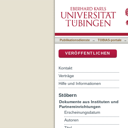
Auflistung Dokumente aus 
DSpace Repositorium (Manakin b
Publikationsdienste
→
TOBIAS-portale
→
VERÖFFENTLICHEN
Kontakt
Verträge
Hilfe und Informationen
Stöbern
Dokumente aus Instituten und
Partnereinrichtungen
Erscheinungsdatum
Autoren
Titel