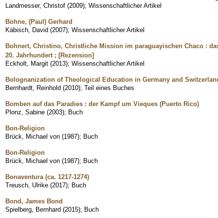
Landmesser, Christof
(
2009
)
;
Wissenschaftlicher Artikel
Bohne, (Paul) Gerhard
Käbisch, David
(
2007
)
;
Wissenschaftlicher Artikel
Bohnert, Christino, Christliche Mission im paraguayischen Chaco : d
20. Jahrhundert ; [Rezension]
Eckholt, Margit
(
2013
)
;
Wissenschaftlicher Artikel
Bolognanization of Theological Education in Germany and Switzerlan
Bernhardt, Reinhold
(
2010
)
;
Teil eines Buches
Bomben auf das Paradies : der Kampf um Vieques (Puerto Rico)
Plonz, Sabine
(
2003
)
;
Buch
Bon-Religion
Brück, Michael von
(
1987
)
;
Buch
Bon-Religion
Brück, Michael von
(
1987
)
;
Buch
Bonaventura (ca. 1217-1274)
Treusch, Ulrike
(
2017
)
;
Buch
Bond, James Bond
Spielberg, Bernhard
(
2015
)
;
Buch