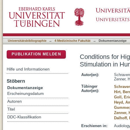
Conditions for Highly Efficient and Reprod
DSpace Repositorium (Manakin basiert)
Universitätsbibliographie
→
4 Medizinische Fakultät
→
Dokumentanzeige
PUBLIKATION MELDEN
Conditions for Hi
Stimulation in H
Hilfe und Informationen
Autor(en):
Schraven
Zenner, 
Stöbern
Tübinger
Schraven
Dokumentanzeige
Autor(en):
Hirt, Be
Erscheinungsdatum
Goll, Eri
Autoren
Heyd, A
Gummer,
Titel
Zenner, 
DDC-Klassifikation
Dalhoff, 
Erschienen in:
Audiology