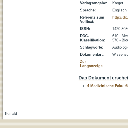
Verlagsangabe:
Karger
Sprache:
Englisch
Referenz zum
http://d
Volltext:
ISSN:
1420-303
DDC-
610 - Med
Klassifikation:
570 - Bio
Schlagworte:
Audiologi
Dokumentart:
Wissensch
Zur
Langanzeige
Das Dokument erschein
4 Medizinische Fakultä
Kontakt