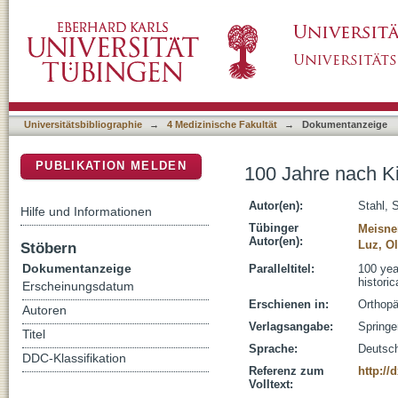
100 Jahre nach Kienböck
DSpace Repositorium (Manakin basiert)
Universitätsbibliographie
→
4 Medizinische Fakultät
→
Dokumentanzeige
PUBLIKATION MELDEN
100 Jahre nach K
Autor(en):
Stahl, 
Hilfe und Informationen
Tübinger
Meisne
Autor(en):
Luz, Ol
Stöbern
Dokumentanzeige
Paralleltitel:
100 yea
historic
Erscheinungsdatum
Erschienen in:
Orthopä
Autoren
Verlagsangabe:
Springe
Titel
Sprache:
Deutsc
DDC-Klassifikation
Referenz zum
http://
Volltext: