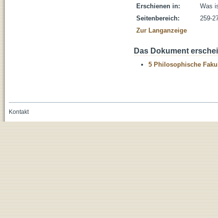
Erschienen in:
Was is
Seitenbereich:
259-2
Zur Langanzeige
Das Dokument erschein
5 Philosophische Fakul
Kontakt