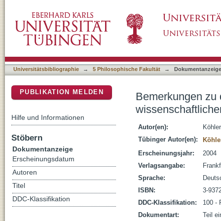
Bemerkungen zu dem Verhältnis von Protoph
DSpace Repositorium (Manakin basiert)
Universitätsbibliographie
→
5 Philosophische Fakultät
→
Dokumentanzeig
PUBLIKATION MELDEN
Bemerkungen zu d
wissenschaftlich
Hilfe und Informationen
Autor(en):
Köhler
Stöbern
Tübinger Autor(en):
Köhle
Dokumentanzeige
Erscheinungsjahr:
2004
Erscheinungsdatum
Verlagsangabe:
Frankf
Autoren
Sprache:
Deuts
Titel
ISBN:
3-937
DDC-Klassifikation
DDC-Klassifikation:
100 - 
Dokumentart:
Teil e