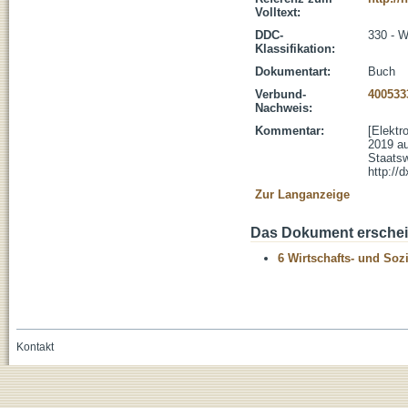
Volltext:
DDC-
330 - W
Klassifikation:
Dokumentart:
Buch
Verbund-
400533
Nachweis:
Kommentar:
[Elektr
2019 au
Staatsw
http://
Zur Langanzeige
Das Dokument erschein
6 Wirtschafts- und Soz
Kontakt