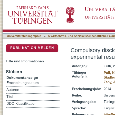
Compulsory disclosure of private information :
DSpace Repositorium (Manakin basiert)
acquiring-a-company game
Universitätsbibliographie
→
6 Wirtschafts- und Sozialwissenschaftliche Fakul
PUBLIKATION MELDEN
Compulsory disclos
experimental resu
Hilfe und Informationen
Autor(en):
Güth, 
Stöbern
Tübinger
Pull, K
Autor(en):
Dokumentanzeige
Stadle
Zaby, 
Erscheinungsdatum
Erscheinungsjahr:
2014
Autoren
Reihe:
Univers
Titel
Verlagsangabe:
Tübinge
DDC-Klassifikation
Sprache:
Englisc
Referenz zum
http:/