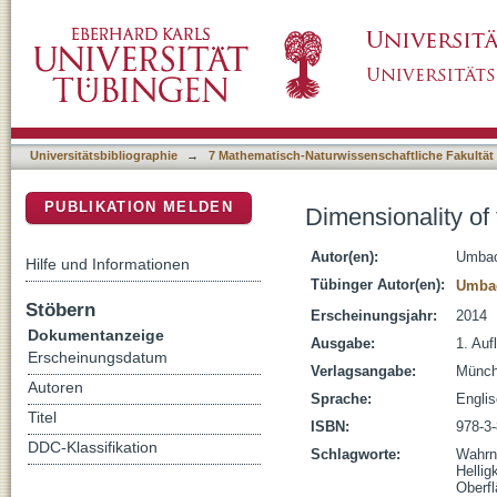
Dimensionality of the perceptual space of ac
DSpace Repositorium (Manakin basiert)
Universitätsbibliographie
→
7 Mathematisch-Naturwissenschaftliche Fakultät
PUBLIKATION MELDEN
Dimensionality of
Autor(en):
Umbac
Hilfe und Informationen
Tübinger Autor(en):
Umbac
Stöbern
Erscheinungsjahr:
2014
Dokumentanzeige
Ausgabe:
1. Aufl
Erscheinungsdatum
Verlagsangabe:
Münch
Autoren
Sprache:
Engli
Titel
ISBN:
978-3
DDC-Klassifikation
Schlagworte:
Wahrn
Hellig
Oberf