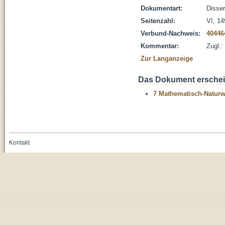
Dokumentart:
Disser
Seitenzahl:
VI, 149
Verbund-Nachweis:
40446
Kommentar:
Zugl.:
Zur Langanzeige
Das Dokument erschein
7 Mathematisch-Naturwi
Kontakt