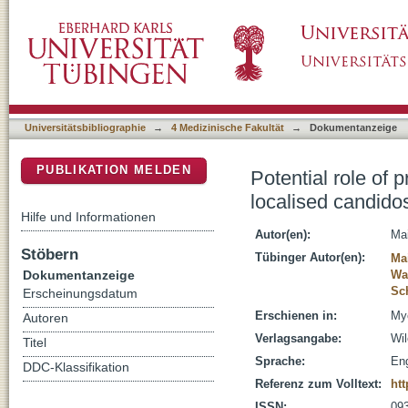
Potential role of probiotic bacteria in the tr
DSpace Repositorium (Manakin basiert)
Universitätsbibliographie
→
4 Medizinische Fakultät
→
Dokumentanzeige
PUBLIKATION MELDEN
Potential role of 
localised candido
Hilfe und Informationen
Autor(en):
Mai
Stöbern
Tübinger Autor(en):
Ma
Dokumentanzeige
Wa
Sch
Erscheinungsdatum
Erschienen in:
Myc
Autoren
Verlagsangabe:
Wil
Titel
Sprache:
Eng
DDC-Klassifikation
Referenz zum Volltext:
htt
ISSN:
09