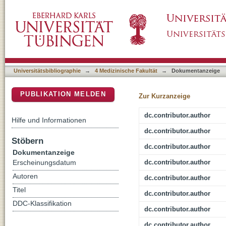
Hypericin for visualization of high grade gliom
DSpace Repositorium (Manakin basiert)
Universitätsbibliographie
→
4 Medizinische Fakultät
→
Dokumentanzeige
PUBLIKATION MELDEN
Zur Kurzanzeige
dc.contributor.author
Hilfe und Informationen
dc.contributor.author
Stöbern
dc.contributor.author
Dokumentanzeige
dc.contributor.author
Erscheinungsdatum
Autoren
dc.contributor.author
Titel
dc.contributor.author
DDC-Klassifikation
dc.contributor.author
dc.contributor.author