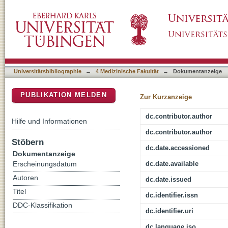
11q13 is a susceptibility locus for hormone r
DSpace Repositorium (Manakin basiert)
Universitätsbibliographie
→
4 Medizinische Fakultät
→
Dokumentanzeige
PUBLIKATION MELDEN
Zur Kurzanzeige
dc.contributor.author
Hilfe und Informationen
dc.contributor.author
Stöbern
dc.date.accessioned
Dokumentanzeige
dc.date.available
Erscheinungsdatum
Autoren
dc.date.issued
Titel
dc.identifier.issn
DDC-Klassifikation
dc.identifier.uri
dc.language.iso