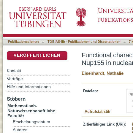
Functional characterisation of the interpla
DSpace Repositorium (Manakin basiert)
complex biogenesis
Publikationsdienste
→
TOBIAS-lib - Publikationen und Dissertationen
→
7 
Functional charac
VERÖFFENTLICHEN
Nup155 in nuclea
Kontakt
Eisenhardt, Nathalie
Verträge
Hilfe und Informationen
Dateien:
Stöbern
Mathematisch-
Naturwissenschaftliche
Aufrufstatistik
Fakultät
Erscheinungsdatum
Zitierfähiger Link (URI):
Autoren