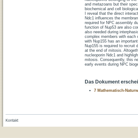
and metazoans but their specif
biochemical and cell biologica
I reveal that the direct inter
Ndc1 influences the membrane 
required for NPC assembly du
function of Nup53 are also co
also needed during interphas
complex members with each ot
with Nup155 has an important
Nup155 is required to recrui
at the end of mitosis. Altoget
nucleoporin Ndc1 and highlig
mitosis. Consequently, this n
early events during NPC biog
Das Dokument erschein
7 Mathematisch-Naturwi
Kontakt