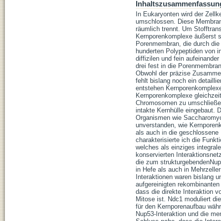
Inhaltszusammenfassun
In Eukaryonten wird der Zellk
umschlossen. Diese Membrane
räumlich trennt. Um Stofftran
Kernporenkomplexe äußerst se
Porenmembran, die durch die
hunderten Polypeptiden von i
diffizilen und fein aufeinan
drei fest in die Porenmembra
Obwohl der präzise Zusammenba
fehlt bislang noch ein detail
entstehen Kernporenkomplexe 
Kernporenkomplexe gleichzeiti
Chromosomen zu umschließen.
intakte Kernhülle eingebaut.
Organismen wie Saccharomyces
unverstanden, wie Kernporen
als auch in die geschlossene
charakterisierte ich die Fun
welches als einziges integral
konservierten Interaktionsn
die zum strukturgebendenNup9
in Hefe als auch in Mehrzeller
Interaktionen waren bislang u
aufgereinigten rekombinanten 
dass die direkte Interaktion
Mitose ist. Ndc1 moduliert d
für den Kernporenaufbau währe
Nup53-Interaktion und die me