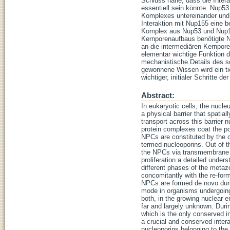
Schluss nahe, dass die Intera
essentiell sein könnte. Nup53
Komplexes untereinander und 
Interaktion mit Nup155 eine b
Komplex aus Nup53 und Nup15
Kernporenaufbaus benötigte N
an die intermediären Kernpore
elementar wichtige Funktion
mechanistische Details des 
gewonnene Wissen wird ein ti
wichtiger, initialer Schritte
Abstract:
In eukaryotic cells, the nucl
a physical barrier that spati
transport across this barrier
protein complexes coat the p
NPCs are constituted by the c
termed nucleoporins. Out of t
the NPCs via transmembrane d
proliferation a detailed unde
different phases of the metaz
concomitantly with the re-for
NPCs are formed de novo durin
mode in organisms undergoing
both, in the growing nuclear e
far and largely unknown. Dur
which is the only conserved i
a crucial and conserved inter
nucleoporins belonging to the