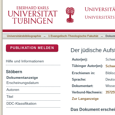
Der jüdische Aufstand in der Diaspora unter T
DSpace Repositorium (Manakin basiert)
Universitätsbibliographie
→
1 Evangelisch-Theologische Fakultät
→
Dokum
PUBLIKATION MELDEN
Der jüdische Aufst
Autor(en):
Schwe
Hilfe und Informationen
Tübinger Autor(en):
Schwe
Stöbern
Erschienen in:
Biblis
Dokumentanzeige
Sprache:
Deuts
Erscheinungsdatum
Dokumentart:
Wissen
Autoren
Verbund-Nachweis:
35725
Titel
Zur Langanzeige
DDC-Klassifikation
Das Dokument erschein