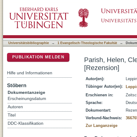
Parish, Helen, Clerical Celibacy in the West
DSpace Repositorium (Manakin basiert)
Universitätsbibliographie
→
1 Evangelisch-Theologische Fakultät
→
Dokum
PUBLIKATION MELDEN
Parish, Helen, Cle
[Rezension]
Hilfe und Informationen
Autor(en):
Leppin
Stöbern
Tübinger Autor(en):
Leppi
Dokumentanzeige
Erschienen in:
Zeitsc
Erscheinungsdatum
Sprache:
Deuts
Autoren
Dokumentart:
Rezen
Titel
Verbund-Nachweis:
36676
DDC-Klassifikation
Zur Langanzeige