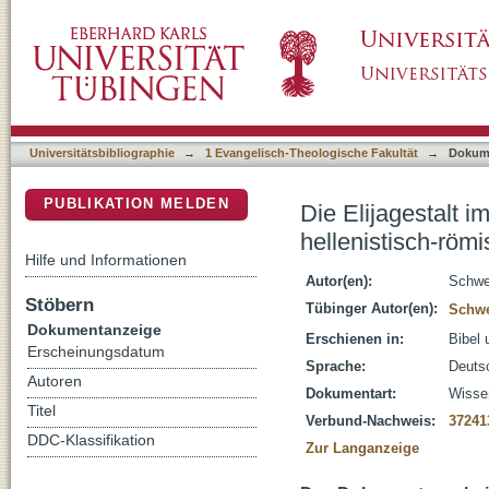
Die Elijagestalt im Wandel der Zeiten : Elijat
DSpace Repositorium (Manakin basiert)
Universitätsbibliographie
→
1 Evangelisch-Theologische Fakultät
→
Dokum
PUBLIKATION MELDEN
Die Elijagestalt i
hellenistisch-römi
Hilfe und Informationen
Autor(en):
Schwe
Stöbern
Tübinger Autor(en):
Schwe
Dokumentanzeige
Erschienen in:
Bibel 
Erscheinungsdatum
Sprache:
Deuts
Autoren
Dokumentart:
Wissen
Titel
Verbund-Nachweis:
37241
DDC-Klassifikation
Zur Langanzeige